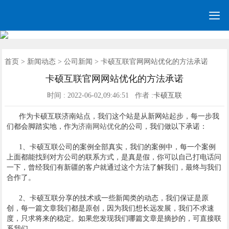

网站建设
营销网站
手机网站
全网营销
网站优化
优化案例
建站案例
网站风格
新闻动态
联系我们
首页
首页
>
新闻动态
>
公司新闻
> 卡硕互联官网网站优化的方法承诺
卡硕互联官网网站优化的方法承诺
时间 : 2022-06-02,09:46:51 作者 :
卡硕互联
作为卡硕互联济南站点，我们这个站是从新网站起步，每一步我
们都会脚踏实地，作为
济南网站优化
的公司，我们做以下承诺：
1、卡硕互联公司的案例全部真实，我们的案例中，每一个案例
上面都能找到对方公司的联系方式，是真是假，你可以自己打电话问
一下，曾经我们有新疆的客户就通过这个方法了解我们，最终与我们
合作了。
2、卡硕互联分享的技术或一些新闻类的动态，我们保证是原
创，每一篇文章我们都是原创，因为我们想长远发展，我们不求速
度，只求将来的稳定。如果您发现我们哪篇文章是摘抄的，可直接联
系我们。